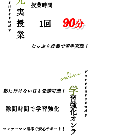
s
​授業時間
u
t
実
s
t
90
u
分
授
​1回
d
y
業
たっぷり授業で苦手克服！
online
F
o
r
e
s
学
u
​塾に行けない日も受講可能！
t
習
s
t
強
u
隙間時間で学習強化
d
化
y
オ
ン
マンツーマン指導で安心サポート！
ラ