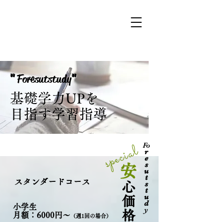
"
Foresutstudy
"
基礎学力UPを
目指す学習指導
Fo
​special
r
e
s
安
u
t
​スタンダードコース
s
心
t
u
価
d
小学生
y
格
​月額：6000円～
（週1回の場合）