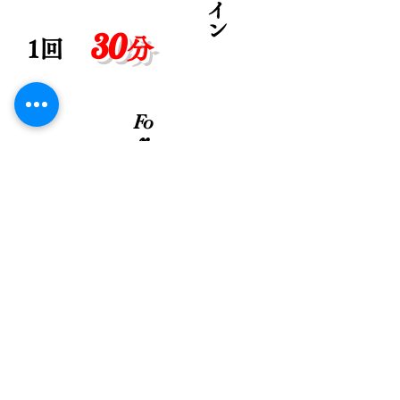
イ
ン
30
分
​1回
Fo
r
e
s
u
t
s
t
u
d
y
無料相談・無料体験受付中
​お問い合わせ