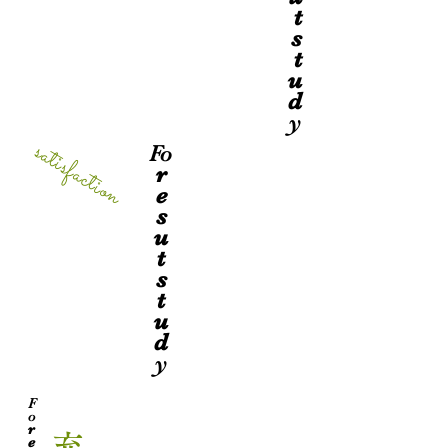
t
s
t
u
d
y
satisfaction
Fo
r
e
s
u
t
s
t
u
d
y
F
o
r
充
e